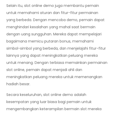
Selain itu, slot online demo juga membantu pemain
untuk memahami aturan dan fitur-fitur permainan
yang berbeda. Dengan mencoba demo, pemain dapat
menghindari kesalahan yang mahal saat bermain
dengan uang sungguhan. Mereka dapat mempelajari
bagaimana memicu putaran bonus, memahami
simbol-simbol yang berbeda, dan menjelajahi fitur-fitur
lainnya yang dapat meningkatkan peluang mereka
untuk menang. Dengan terbiasa memainkan permainan
slot online, pemain dapat menjadi ahli dan
meningkatkan peluang mereka untuk memenangkan
hadiah besar.
Secara keseluruhan, slot online demo adalah
kesempatan yang luar biasa bagi pemain untuk
mengembangkan keterampilan bermain slot mereka