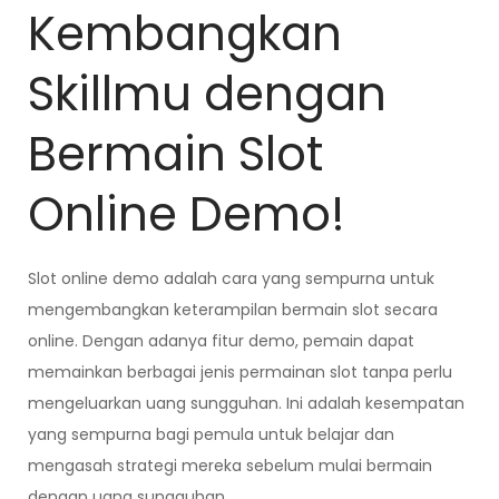
Kembangkan
Skillmu dengan
Bermain Slot
Online Demo!
Slot online demo adalah cara yang sempurna untuk
mengembangkan keterampilan bermain slot secara
online. Dengan adanya fitur demo, pemain dapat
memainkan berbagai jenis permainan slot tanpa perlu
mengeluarkan uang sungguhan. Ini adalah kesempatan
yang sempurna bagi pemula untuk belajar dan
mengasah strategi mereka sebelum mulai bermain
dengan uang sungguhan.