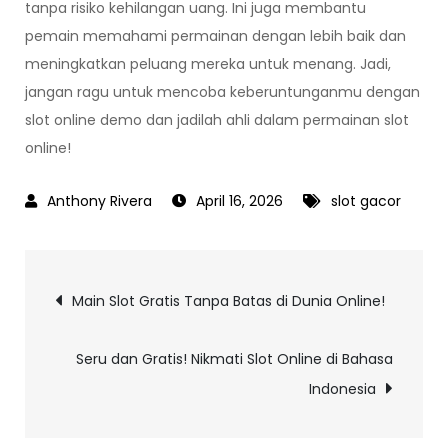
tanpa risiko kehilangan uang. Ini juga membantu
pemain memahami permainan dengan lebih baik dan
meningkatkan peluang mereka untuk menang. Jadi,
jangan ragu untuk mencoba keberuntunganmu dengan
slot online demo dan jadilah ahli dalam permainan slot
online!
April 16, 2026
slot gacor
Navigasi
Main Slot Gratis Tanpa Batas di Dunia Online!
pos
Seru dan Gratis! Nikmati Slot Online di Bahasa
Indonesia