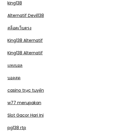
king138
Alternatif Devil138
สล็อตเว็บตรง
King138 Alternatif
King138 Alternatif
แทงบอล
บอลสด
casino trực tuyến
w77 merupakan
Slot Gacor Hari Ini
pg138 rtp