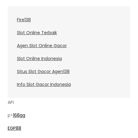
Fire138
Slot Online Terbaik
Agen Slot Online Gacor
Slot Online Indonesia
Situs Slot Gacor Agen138
Info Slot Gacor Indonesia
APi
p>
168gg
EGP88