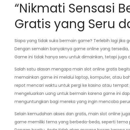
“Nikmati Sensasi B
Gratis yang Seru 
Siapa yang tidak suka bermain game? Terlebih lagi jika
Dengan semakin banyaknya game online yang tersedia, sa
Game ini tidak hanya seru untuk dimainkan, tetapi jug
Salah satu alasan mengapa main slot online gratis beg
memainkan game ini melalui laptop, komputer, atau bahk
repot mencari waktu untuk pergi ke kasino atau tempat per
mengeluarkan uang untuk bermain karena game ini dapat 
menguntungkan bagi mereka yang ingin mencoba perunt
Selain kemudahan akses dan gratis, main slot online 
game memiliki tema yang berbeda-beda, seperti tema pet