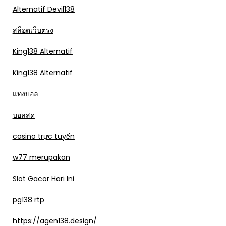
Alternatif Devil138
สล็อตเว็บตรง
King138 Alternatif
King138 Alternatif
แทงบอล
บอลสด
casino trực tuyến
w77 merupakan
Slot Gacor Hari Ini
pg138 rtp
https://agen138.design/