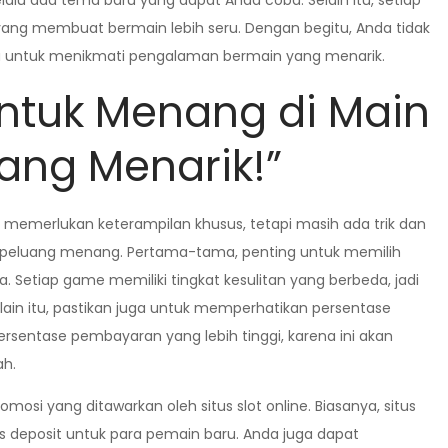
alu ada tema baru yang dapat Anda coba. Selain itu, setiap
 yang membuat bermain lebih seru. Dengan begitu, Anda tidak
a untuk menikmati pengalaman bermain yang menarik.
 untuk Menang di Main
yang Menarik!”
k memerlukan keterampilan khusus, tetapi masih ada trik dan
 peluang menang. Pertama-tama, penting untuk memilih
Setiap game memiliki tingkat kesulitan yang berbeda, jadi
lain itu, pastikan juga untuk memperhatikan persentase
sentase pembayaran yang lebih tinggi, karena ini akan
h.
osi yang ditawarkan oleh situs slot online. Biasanya, situs
deposit untuk para pemain baru. Anda juga dapat