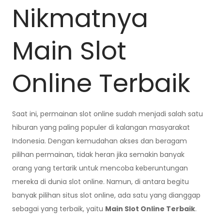
Nikmatnya
Main Slot
Online Terbaik
Saat ini, permainan slot online sudah menjadi salah satu
hiburan yang paling populer di kalangan masyarakat
Indonesia. Dengan kemudahan akses dan beragam
pilihan permainan, tidak heran jika semakin banyak
orang yang tertarik untuk mencoba keberuntungan
mereka di dunia slot online. Namun, di antara begitu
banyak pilihan situs slot online, ada satu yang dianggap
sebagai yang terbaik, yaitu
Main Slot Online Terbaik
.