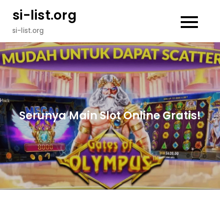
Skip
si-list.org
to
si-list.org
content
Serunya Main Slot Online Gratis!