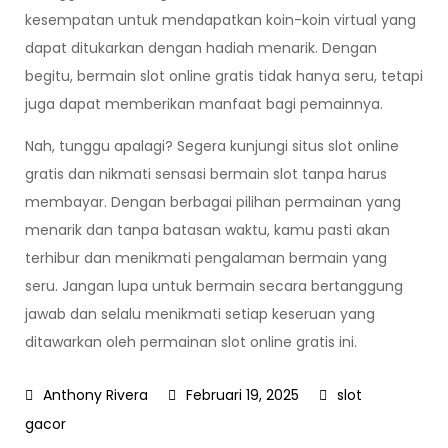
kesempatan untuk mendapatkan koin-koin virtual yang
dapat ditukarkan dengan hadiah menarik. Dengan
begitu, bermain slot online gratis tidak hanya seru, tetapi
juga dapat memberikan manfaat bagi pemainnya.
Nah, tunggu apalagi? Segera kunjungi situs slot online
gratis dan nikmati sensasi bermain slot tanpa harus
membayar. Dengan berbagai pilihan permainan yang
menarik dan tanpa batasan waktu, kamu pasti akan
terhibur dan menikmati pengalaman bermain yang
seru. Jangan lupa untuk bermain secara bertanggung
jawab dan selalu menikmati setiap keseruan yang
ditawarkan oleh permainan slot online gratis ini.
Februari 19, 2025
slot
gacor