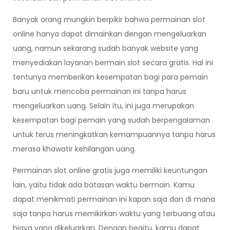
Banyak orang mungkin berpikir bahwa permainan slot
online hanya dapat dimainkan dengan mengeluarkan
uang, namun sekarang sudah banyak website yang
menyediakan layanan bermain slot secara gratis. Hal ini
tentunya memberikan kesempatan bagi para pemain
baru untuk mencoba permainan ini tanpa harus
mengeluarkan uang. Selain itu, ini juga merupakan
kesempatan bagi pemain yang sudah berpengalaman
untuk terus meningkatkan kemampuannya tanpa harus
merasa khawatir kehilangan uang.
Permainan slot online gratis juga memiliki keuntungan
lain, yaitu tidak ada batasan waktu bermain. Kamu
dapat menikmati permainan ini kapan saja dan di mana
saja tanpa harus memikirkan waktu yang terbuang atau
biaya yang dikeluarkan. Dengan begitu, kamu dapat