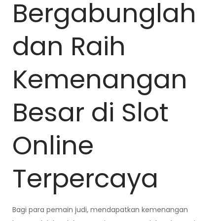
Bergabunglah
dan Raih
Kemenangan
Besar di Slot
Online
Terpercaya
Bagi para pemain judi, mendapatkan kemenangan