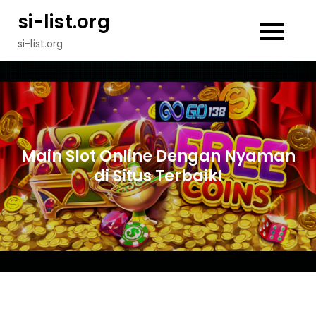
Skip
si-list.org
to
si-list.org
content
Main Slot Online Dengan Nyaman
di Situs Terbaik!