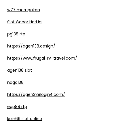
w77 merupakan
Slot Gacor Hari Ini
pg138 rtp
https://agen138.design/
https://www.frugal-rv-travel.com/
agen138 slot
naga138
https://agen338login4.com/
egp88 rtp
koin69 slot online