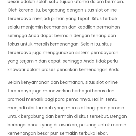
besar adalah salah satu tujuan utama dalam bermain.
Oleh karena itu, bergabung dengan situs slot online
terpercaya menjadi pilihan yang tepat. Situs terbaik
selalu menjamin keamanan dan keadilan permainan
sehingga Anda dapat bermain dengan tenang dan
fokus untuk meraih kemenangan. Selain itu, situs
terpercaya juga menggunakan sistem pembayaran
yang terjamin dan cepat, sehingga Anda tidak perlu
khawatir dalam proses penarikan kemenangan Anda.
Selain kenyamanan dan keamanan, situs slot online
terpercaya juga menawarkan berbagai bonus dan
promosi menarik bagi para pemainnya. Hal ini tentu
menjadi nilai tambah yang memikat bagi para pemain
untuk bergabung dan bermain di situs tersebut. Dengan
berbagai bonus yang ditawarkan, peluang untuk meraih
kemenangan besar pun semakin terbuka lebar.