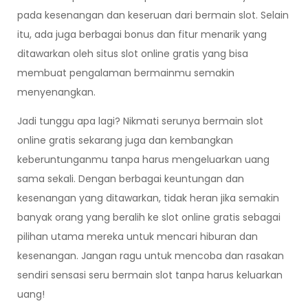
pada kesenangan dan keseruan dari bermain slot. Selain
itu, ada juga berbagai bonus dan fitur menarik yang
ditawarkan oleh situs slot online gratis yang bisa
membuat pengalaman bermainmu semakin
menyenangkan.
Jadi tunggu apa lagi? Nikmati serunya bermain slot
online gratis sekarang juga dan kembangkan
keberuntunganmu tanpa harus mengeluarkan uang
sama sekali. Dengan berbagai keuntungan dan
kesenangan yang ditawarkan, tidak heran jika semakin
banyak orang yang beralih ke slot online gratis sebagai
pilihan utama mereka untuk mencari hiburan dan
kesenangan. Jangan ragu untuk mencoba dan rasakan
sendiri sensasi seru bermain slot tanpa harus keluarkan
uang!