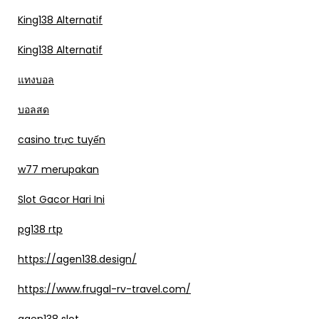
King138 Alternatif
King138 Alternatif
แทงบอล
บอลสด
casino trực tuyến
w77 merupakan
Slot Gacor Hari Ini
pg138 rtp
https://agen138.design/
https://www.frugal-rv-travel.com/