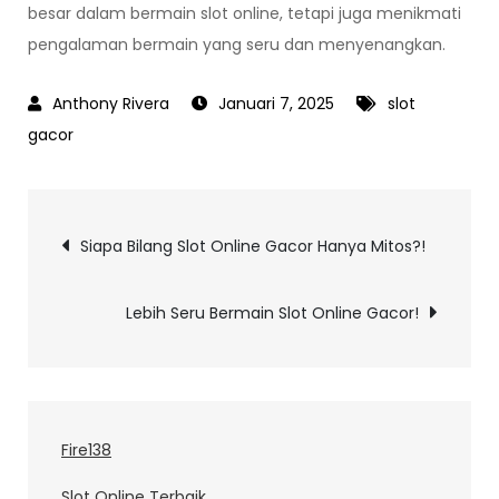
besar dalam bermain slot online, tetapi juga menikmati
pengalaman bermain yang seru dan menyenangkan.
Januari 7, 2025
slot
gacor
Navigasi
Siapa Bilang Slot Online Gacor Hanya Mitos?!
pos
Lebih Seru Bermain Slot Online Gacor!
Fire138
Slot Online Terbaik