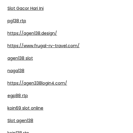
Slot Gacor Hari Ini
pg138 rtp
https://agen138.design/
https://www.frugal-rv-travel.com/
agen138 slot
naga138
https://agen338login4.com/
egp88 rtp
koin69 slot online
Slot agen138