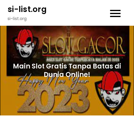
Skip
si-list.org
to
si-list.org
content
Main Slot Gratis Tanpa Batas di
Dunia Online!