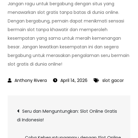
Jangan ragu untuk bergabung dengan situs yang
menawarkan slot gratis tanpa batas di dunia online.
Dengan bergabung, pemain dapat menikmati sensasi
bermain slot tanpa khawatir dan memperoleh
kesempatan yang sama untuk meraih kemenangan
besar. Jangan lewatkan kesempatan ini dan segera
bergabung untuk merasakan pengalaman seru bermain
slot gratis di dunia online!
April 14, 2026
slot gacor
Navigasi
Seru dan Menguntungkan: Slot Online Gratis
di Indonesia!
pos
Coba Keberuntunganmu dengan Slot Online