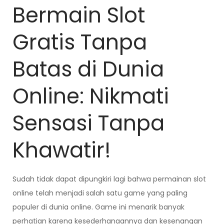
Bermain Slot
Gratis Tanpa
Batas di Dunia
Online: Nikmati
Sensasi Tanpa
Khawatir!
Sudah tidak dapat dipungkiri lagi bahwa permainan slot
online telah menjadi salah satu game yang paling
populer di dunia online. Game ini menarik banyak
perhatian karena kesederhanaannya dan kesenangan