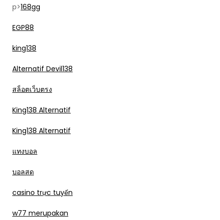
p>
168gg
EGP88
king138
Alternatif Devil138
สล็อตเว็บตรง
King138 Alternatif
King138 Alternatif
แทงบอล
บอลสด
casino trực tuyến
w77 merupakan