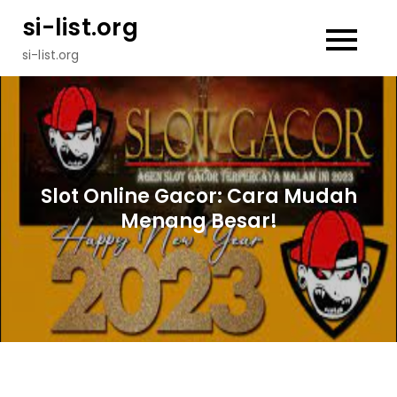
Skip
si-list.org
to
si-list.org
content
Slot Online Gacor: Cara Mudah
Menang Besar!