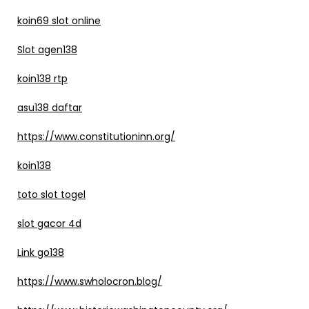
koin69 slot online
Slot agen138
koin138 rtp
asu138 daftar
https://www.constitutioninn.org/
koin138
toto slot togel
slot gacor 4d
Link go138
https://www.swholocron.blog/