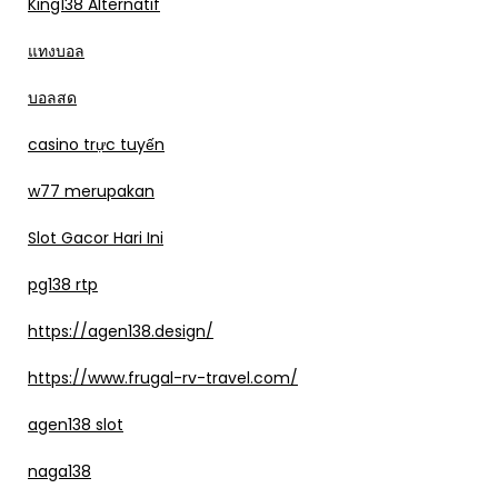
King138 Alternatif
แทงบอล
บอลสด
casino trực tuyến
w77 merupakan
Slot Gacor Hari Ini
pg138 rtp
https://agen138.design/
https://www.frugal-rv-travel.com/
agen138 slot
naga138