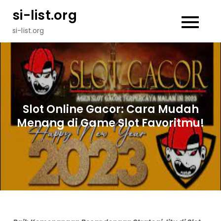
Skip
si-list.org
to
si-list.org
content
Slot Online Gacor: Cara Mudah
Menang di Game Slot Favoritmu!