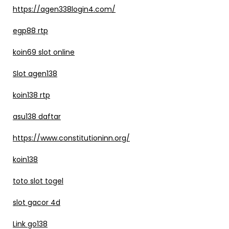
https://agen338login4.com/
egp88 rtp
koin69 slot online
Slot agen138
koin138 rtp
asu138 daftar
https://www.constitutioninn.org/
koin138
toto slot togel
slot gacor 4d
Link go138